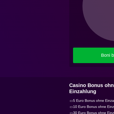
Boni 
Casino Bonus ohn
Einzahlung
5 Euro Bonus ohne Einz
10 Euro Bonus ohne Ein
30 Euro Bonus ohne Ein