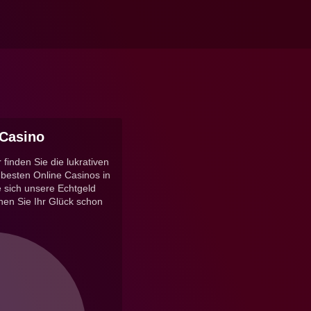
 Casino
 finden Sie die lukrativen
besten Online Casinos in
 sich unsere Echtgeld
hen Sie Ihr Glück schon
!