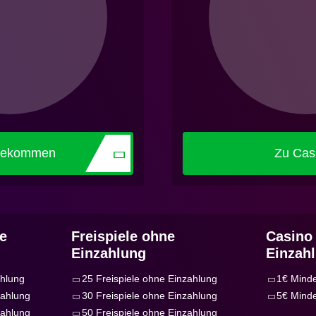
bekommen
Zu Cas
e
Freispiele ohne
Casino
Einzahlung
Einzah
ahlung
25 Freispiele ohne Einzahlung
1€ Minde
zahlung
30 Freispiele ohne Einzahlung
5€ Minde
zahlung
50 Freispiele ohne Einzahlung