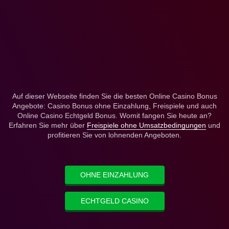
Auf dieser Webseite finden Sie die besten Online Casino Bonus
Angebote: Casino Bonus ohne Einzahlung, Freispiele und auch
Online Casino Echtgeld Bonus. Womit fangen Sie heute an?
Erfahren Sie mehr über
Freispiele ohne Umsatzbedingungen
und
profitieren Sie von lohnenden Angeboten.
OHNE EINZAHLUNG
ECHTGELD CASINO