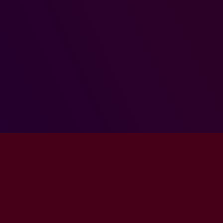
CasinoBOOST - Offizielle
Webseite