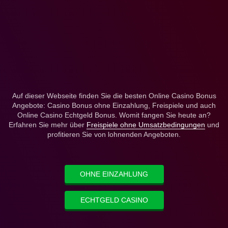
Auf dieser Webseite finden Sie die besten Online Casino Bonus
Angebote: Casino Bonus ohne Einzahlung, Freispiele und auch
Online Casino Echtgeld Bonus. Womit fangen Sie heute an?
Erfahren Sie mehr über
Freispiele ohne Umsatzbedingungen
und
profitieren Sie von lohnenden Angeboten.
OHNE EINZAHLUNG
ECHTGELD CASINO