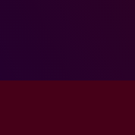
CasinoBOOST - Offizielle
Webseite