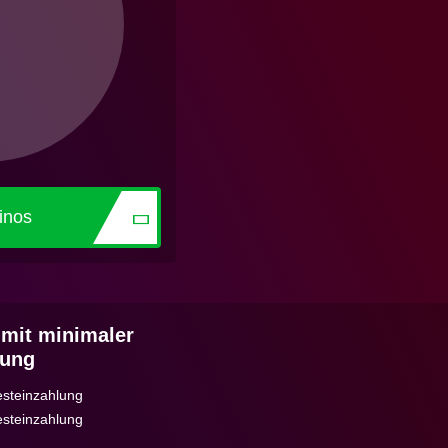
inos
 mit minimaler
lung
steinzahlung
steinzahlung