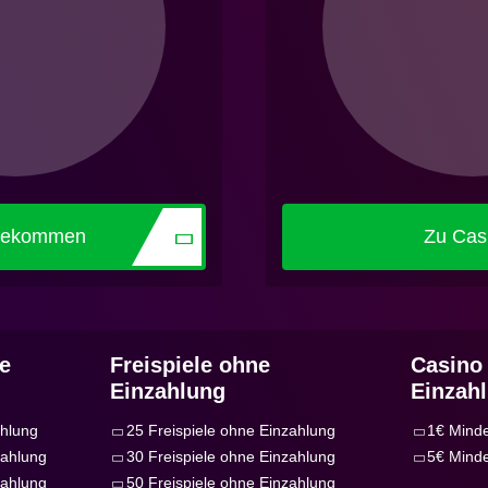
bekommen
Zu Cas
e
Freispiele ohne
Casino
Einzahlung
Einzah
ahlung
25 Freispiele ohne Einzahlung
1€ Minde
zahlung
30 Freispiele ohne Einzahlung
5€ Minde
zahlung
50 Freispiele ohne Einzahlung