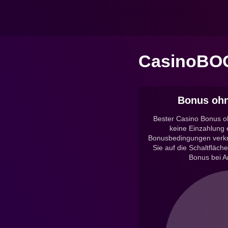
CasinoBOOS
Bonus ohn
Bester Casino Bonus oh
keine Einzahlung e
Bonusbedingungen verknüp
Sie auf die Schaltfläch
Bonus bei A