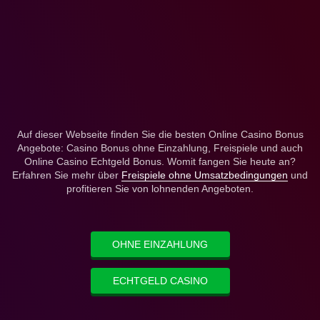
Auf dieser Webseite finden Sie die besten Online Casino Bonus
Angebote: Casino Bonus ohne Einzahlung, Freispiele und auch
Online Casino Echtgeld Bonus. Womit fangen Sie heute an?
Erfahren Sie mehr über
Freispiele ohne Umsatzbedingungen
und
profitieren Sie von lohnenden Angeboten.
OHNE EINZAHLUNG
ECHTGELD CASINO