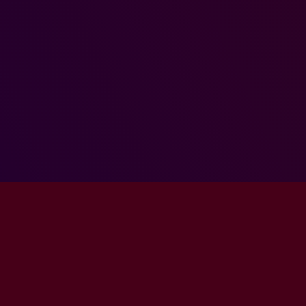
CasinoBOOST - Offizielle
Webseite