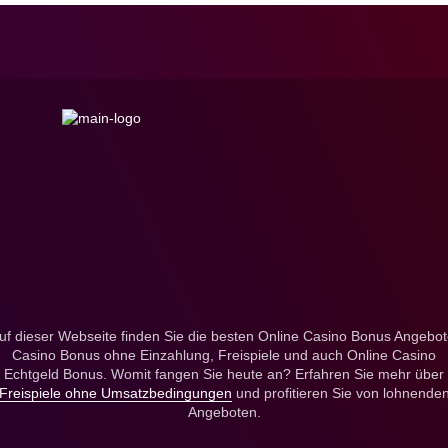
uf dieser Webseite finden Sie die besten Online Casino Bonus Angebot
Casino Bonus ohne Einzahlung, Freispiele und auch Online Casino
Echtgeld Bonus. Womit fangen Sie heute an? Erfahren Sie mehr über
Freispiele ohne Umsatzbedingungen
und profitieren Sie von lohnende
Angeboten.