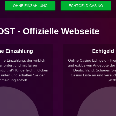
OHNE EINZAHLUNG
ECHTGELD CASINO
T - Offizielle Webseite
e Einzahlung
Echtgeld
ne Einzahlung, der wirklich
Online Casino Echtgeld - Hier
rfordert und mit fairen
und exklusiven Angebote der 
ft ist? Kinderleicht! Klicken
Deutschland. Schauen Sie
e unten und erhalten Sie den
Casino Liste an und versuc
nmeldung sofort!
jetzt