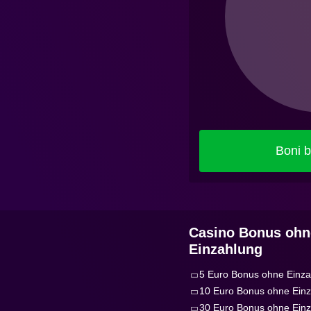
Boni 
Casino Bonus ohn
Einzahlung
5 Euro Bonus ohne Einz
10 Euro Bonus ohne Ein
30 Euro Bonus ohne Ein