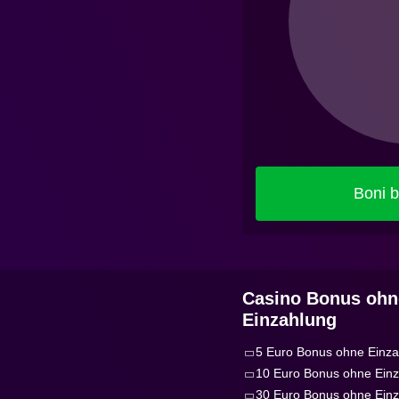
Boni 
Casino Bonus ohn
Einzahlung
5 Euro Bonus ohne Einz
10 Euro Bonus ohne Ein
30 Euro Bonus ohne Ein