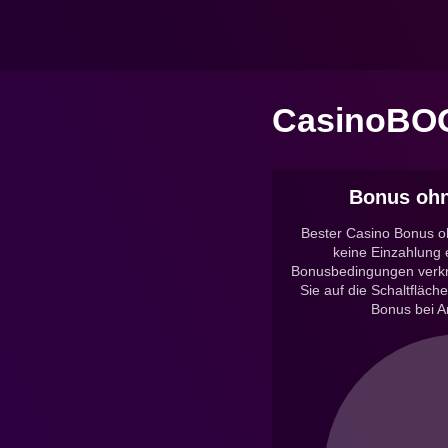
CasinoBOOS
Bonus ohn
Bester Casino Bonus oh
keine Einzahlung e
Bonusbedingungen verknüp
Sie auf die Schaltfläch
Bonus bei A