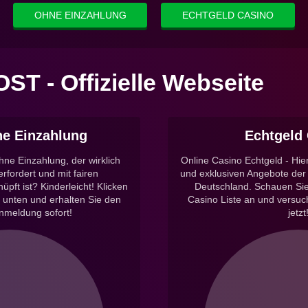
OHNE EINZAHLUNG
ECHTGELD CASINO
T - Offizielle Webseite
e Einzahlung
Echtgeld
ne Einzahlung, der wirklich
Online Casino Echtgeld - Hier
rfordert und mit fairen
und exklusiven Angebote der 
ft ist? Kinderleicht! Klicken
Deutschland. Schauen Sie
e unten und erhalten Sie den
Casino Liste an und versuc
nmeldung sofort!
jetzt