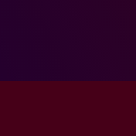
CasinoBOOST - Offizielle
Webseite