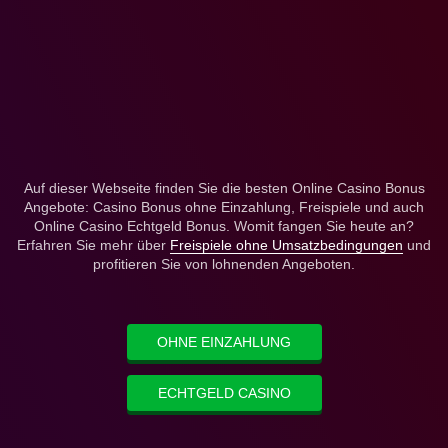
Auf dieser Webseite finden Sie die besten Online Casino Bonus
Angebote: Casino Bonus ohne Einzahlung, Freispiele und auch
Online Casino Echtgeld Bonus. Womit fangen Sie heute an?
Erfahren Sie mehr über
Freispiele ohne Umsatzbedingungen
und
profitieren Sie von lohnenden Angeboten.
OHNE EINZAHLUNG
ECHTGELD CASINO