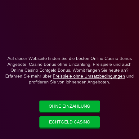
Auf dieser Webseite finden Sie die besten Online Casino Bonus
Angebote: Casino Bonus ohne Einzahlung, Freispiele und auch
Online Casino Echtgeld Bonus. Womit fangen Sie heute an?
Erfahren Sie mehr über
Freispiele ohne Umsatzbedingungen
und
profitieren Sie von lohnenden Angeboten.
OHNE EINZAHLUNG
ECHTGELD CASINO