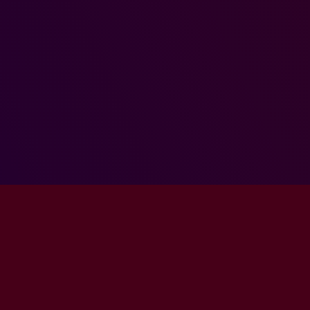
CasinoBOOST - Offizielle
Webseite