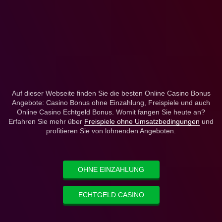
Auf dieser Webseite finden Sie die besten Online Casino Bonus
Angebote: Casino Bonus ohne Einzahlung, Freispiele und auch
Online Casino Echtgeld Bonus. Womit fangen Sie heute an?
Erfahren Sie mehr über
Freispiele ohne Umsatzbedingungen
und
profitieren Sie von lohnenden Angeboten.
OHNE EINZAHLUNG
ECHTGELD CASINO