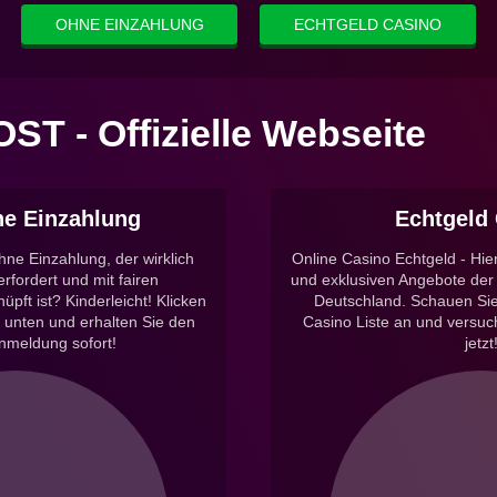
OHNE EINZAHLUNG
ECHTGELD CASINO
T - Offizielle Webseite
e Einzahlung
Echtgeld
ne Einzahlung, der wirklich
Online Casino Echtgeld - Hier
rfordert und mit fairen
und exklusiven Angebote der 
ft ist? Kinderleicht! Klicken
Deutschland. Schauen Sie
e unten und erhalten Sie den
Casino Liste an und versuc
nmeldung sofort!
jetzt