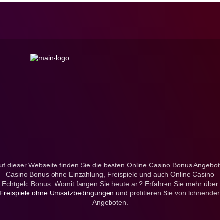
uf dieser Webseite finden Sie die besten Online Casino Bonus Angebot
Casino Bonus ohne Einzahlung, Freispiele und auch Online Casino
Echtgeld Bonus. Womit fangen Sie heute an? Erfahren Sie mehr über
Freispiele ohne Umsatzbedingungen
und profitieren Sie von lohnende
Angeboten.