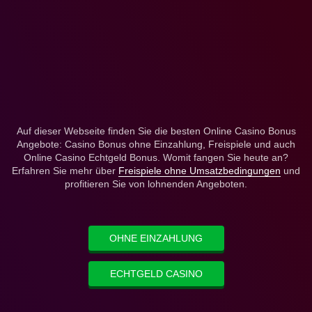
Auf dieser Webseite finden Sie die besten Online Casino Bonus
Angebote: Casino Bonus ohne Einzahlung, Freispiele und auch
Online Casino Echtgeld Bonus. Womit fangen Sie heute an?
Erfahren Sie mehr über
Freispiele ohne Umsatzbedingungen
und
profitieren Sie von lohnenden Angeboten.
OHNE EINZAHLUNG
ECHTGELD CASINO