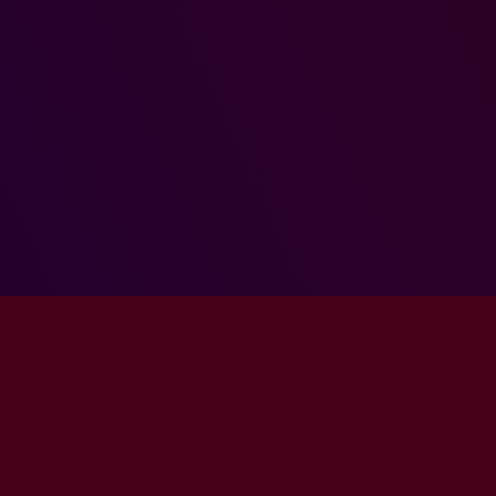
CasinoBOOST - Offizielle
Webseite