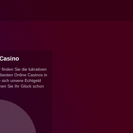
 Casino
 finden Sie die lukrativen
besten Online Casinos in
 sich unsere Echtgeld
hen Sie Ihr Glück schon
!