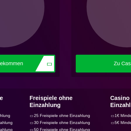
bekommen
Zu Cas
e
Freispiele ohne
Casino
Einzahlung
Einzah
ahlung
25 Freispiele ohne Einzahlung
1€ Minde
zahlung
30 Freispiele ohne Einzahlung
5€ Minde
zahlung
50 Freispiele ohne Einzahlung