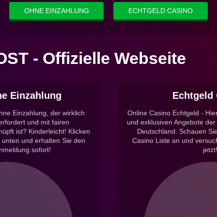
OHNE EINZAHLUNG
ECHTGELD CASINO
T - Offizielle Webseite
e Einzahlung
Echtgeld
ne Einzahlung, der wirklich
Online Casino Echtgeld - Hier
rfordert und mit fairen
und exklusiven Angebote der 
ft ist? Kinderleicht! Klicken
Deutschland. Schauen Sie
e unten und erhalten Sie den
Casino Liste an und versuc
nmeldung sofort!
jetzt