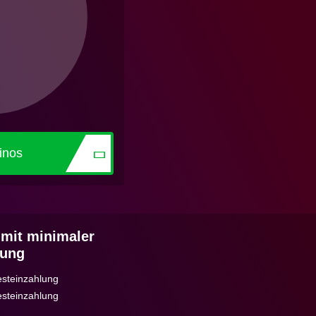
inos
 mit minimaler
lung
steinzahlung
steinzahlung