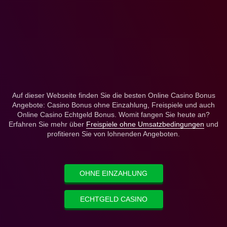
Auf dieser Webseite finden Sie die besten Online Casino Bonus
Angebote: Casino Bonus ohne Einzahlung, Freispiele und auch
Online Casino Echtgeld Bonus. Womit fangen Sie heute an?
Erfahren Sie mehr über
Freispiele ohne Umsatzbedingungen
und
profitieren Sie von lohnenden Angeboten.
OHNE EINZAHLUNG
ECHTGELD CASINO