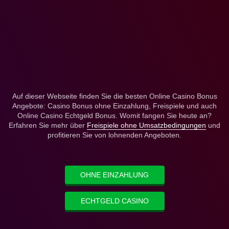
Auf dieser Webseite finden Sie die besten Online Casino Bonus
Angebote: Casino Bonus ohne Einzahlung, Freispiele und auch
Online Casino Echtgeld Bonus. Womit fangen Sie heute an?
Erfahren Sie mehr über
Freispiele ohne Umsatzbedingungen
und
profitieren Sie von lohnenden Angeboten.
OHNE EINZAHLUNG
ECHTGELD CASINO