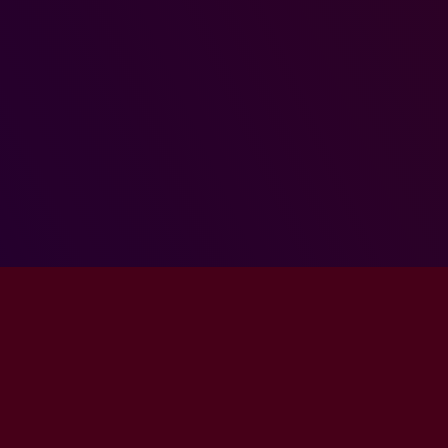
CasinoBOOST - Offizielle
Webseite