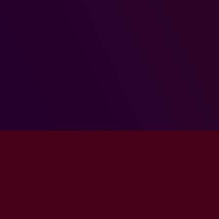
CasinoBOOST - Offizielle
Webseite