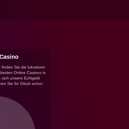
 Casino
 finden Sie die lukrativen
besten Online Casinos in
 sich unsere Echtgeld
hen Sie Ihr Glück schon
!