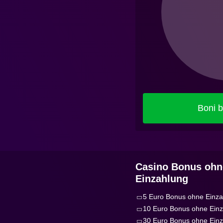
Boni 
Casino Bonus ohn
Einzahlung
5 Euro Bonus ohne Einz
10 Euro Bonus ohne Ein
30 Euro Bonus ohne Ein