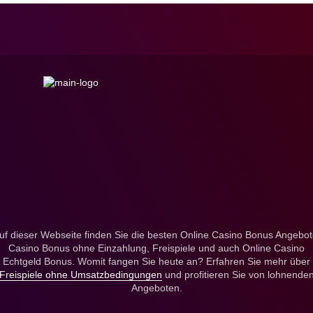
uf dieser Webseite finden Sie die besten Online Casino Bonus Angebot
Casino Bonus ohne Einzahlung, Freispiele und auch Online Casino
Echtgeld Bonus. Womit fangen Sie heute an? Erfahren Sie mehr über
Freispiele ohne Umsatzbedingungen
und profitieren Sie von lohnende
Angeboten.