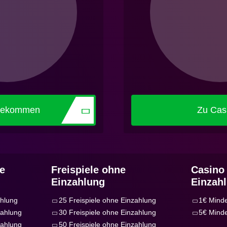
bekommen
Zu Cas
e
Freispiele ohne
Casino
Einzahlung
Einzah
ahlung
25 Freispiele ohne Einzahlung
1€ Minde
zahlung
30 Freispiele ohne Einzahlung
5€ Minde
zahlung
50 Freispiele ohne Einzahlung