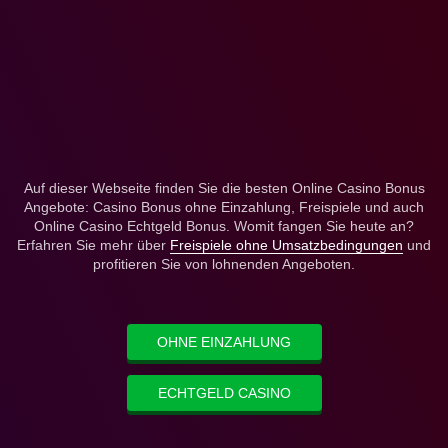
Auf dieser Webseite finden Sie die besten Online Casino Bonus
Angebote: Casino Bonus ohne Einzahlung, Freispiele und auch
Online Casino Echtgeld Bonus. Womit fangen Sie heute an?
Erfahren Sie mehr über
Freispiele ohne Umsatzbedingungen
und
profitieren Sie von lohnenden Angeboten.
OHNE EINZAHLUNG
ECHTGELD CASINO