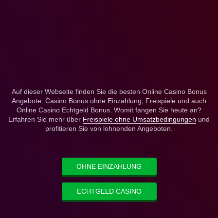
Auf dieser Webseite finden Sie die besten Online Casino Bonus
Angebote: Casino Bonus ohne Einzahlung, Freispiele und auch
Online Casino Echtgeld Bonus. Womit fangen Sie heute an?
Erfahren Sie mehr über
Freispiele ohne Umsatzbedingungen
und
profitieren Sie von lohnenden Angeboten.
OHNE EINZAHLUNG
ECHTGELD CASINO