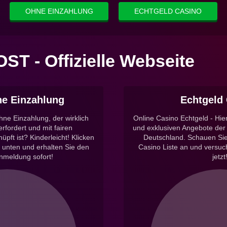
OHNE EINZAHLUNG
ECHTGELD CASINO
T - Offizielle Webseite
e Einzahlung
Echtgeld
ne Einzahlung, der wirklich
Online Casino Echtgeld - Hier
rfordert und mit fairen
und exklusiven Angebote der 
ft ist? Kinderleicht! Klicken
Deutschland. Schauen Sie
e unten und erhalten Sie den
Casino Liste an und versuc
nmeldung sofort!
jetzt