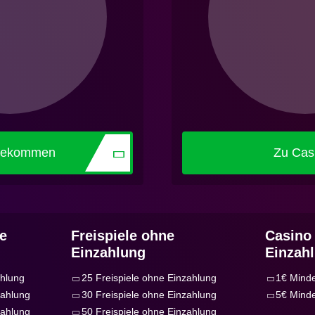
bekommen
Zu Cas
e
Freispiele ohne
Casino
Einzahlung
Einzah
ahlung
25 Freispiele ohne Einzahlung
1€ Minde
zahlung
30 Freispiele ohne Einzahlung
5€ Minde
zahlung
50 Freispiele ohne Einzahlung