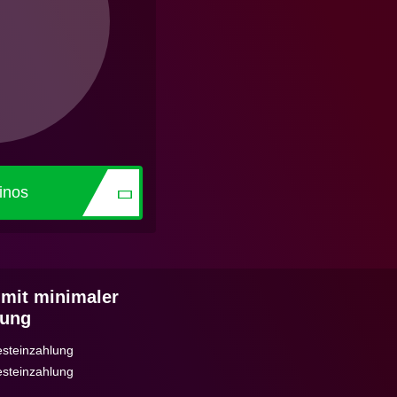
inos
 mit minimaler
lung
steinzahlung
steinzahlung