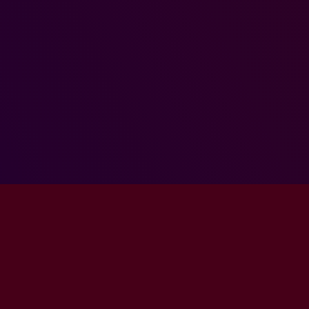
CasinoBOOST - Offizielle
Webseite