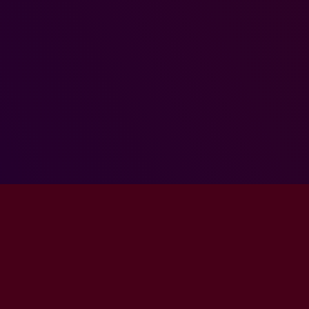
CasinoBOOST - Offizielle
Webseite