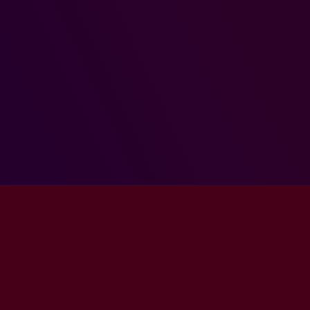
CasinoBOOST - Offizielle
Webseite