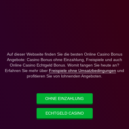
Auf dieser Webseite finden Sie die besten Online Casino Bonus
Angebote: Casino Bonus ohne Einzahlung, Freispiele und auch
Online Casino Echtgeld Bonus. Womit fangen Sie heute an?
Erfahren Sie mehr über
Freispiele ohne Umsatzbedingungen
und
profitieren Sie von lohnenden Angeboten.
OHNE EINZAHLUNG
ECHTGELD CASINO