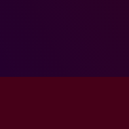
CasinoBOOST - Offizielle
Webseite