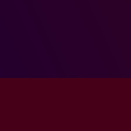
CasinoBOOST - Offizielle
Webseite