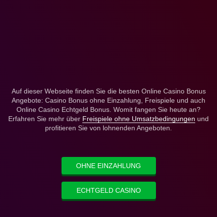
Auf dieser Webseite finden Sie die besten Online Casino Bonus
Angebote: Casino Bonus ohne Einzahlung, Freispiele und auch
Online Casino Echtgeld Bonus. Womit fangen Sie heute an?
Erfahren Sie mehr über
Freispiele ohne Umsatzbedingungen
und
profitieren Sie von lohnenden Angeboten.
OHNE EINZAHLUNG
ECHTGELD CASINO