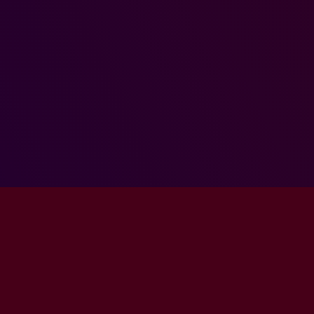
CasinoBOOST - Offizielle
Webseite