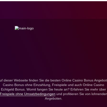
uf dieser Webseite finden Sie die besten Online Casino Bonus Angebot
Casino Bonus ohne Einzahlung, Freispiele und auch Online Casino
Echtgeld Bonus. Womit fangen Sie heute an? Erfahren Sie mehr über
Freispiele ohne Umsatzbedingungen
und profitieren Sie von lohnende
Angeboten.