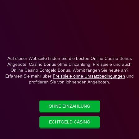
Auf dieser Webseite finden Sie die besten Online Casino Bonus
Angebote: Casino Bonus ohne Einzahlung, Freispiele und auch
Online Casino Echtgeld Bonus. Womit fangen Sie heute an?
Erfahren Sie mehr über
Freispiele ohne Umsatzbedingungen
und
profitieren Sie von lohnenden Angeboten.
OHNE EINZAHLUNG
ECHTGELD CASINO