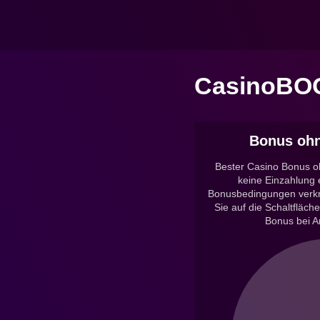
CasinoBOOS
Bonus ohn
Bester Casino Bonus oh
keine Einzahlung e
Bonusbedingungen verknüp
Sie auf die Schaltfläch
Bonus bei A