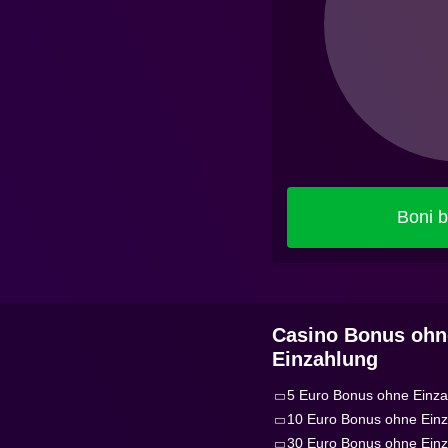
Boni 
Casino Bonus ohn
Einzahlung
5 Euro Bonus ohne Einz
10 Euro Bonus ohne Ein
30 Euro Bonus ohne Ein