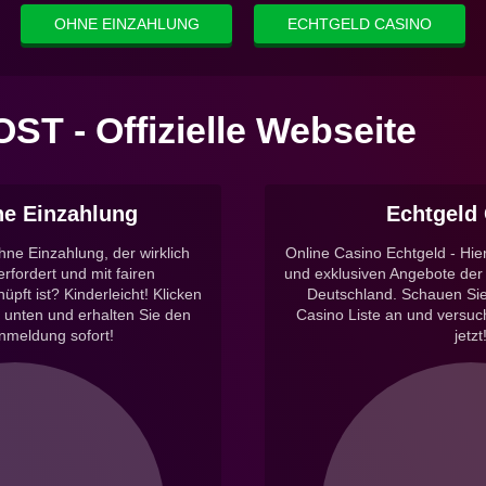
OHNE EINZAHLUNG
ECHTGELD CASINO
T - Offizielle Webseite
e Einzahlung
Echtgeld
ne Einzahlung, der wirklich
Online Casino Echtgeld - Hier
rfordert und mit fairen
und exklusiven Angebote der 
ft ist? Kinderleicht! Klicken
Deutschland. Schauen Sie
e unten und erhalten Sie den
Casino Liste an und versuc
nmeldung sofort!
jetzt