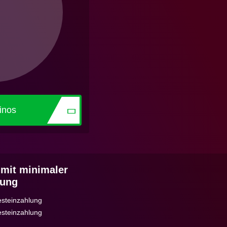
inos
 mit minimaler
lung
steinzahlung
steinzahlung