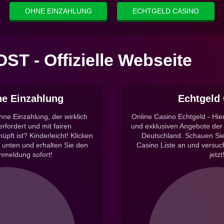
OHNE EINZAHLUNG
ECHTGELD CASINO
T - Offizielle Webseite
e Einzahlung
Echtgeld
ne Einzahlung, der wirklich
Online Casino Echtgeld - Hier
rfordert und mit fairen
und exklusiven Angebote der 
ft ist? Kinderleicht! Klicken
Deutschland. Schauen Sie
e unten und erhalten Sie den
Casino Liste an und versuc
nmeldung sofort!
jetzt