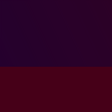
CasinoBOOST - Offizielle
Webseite