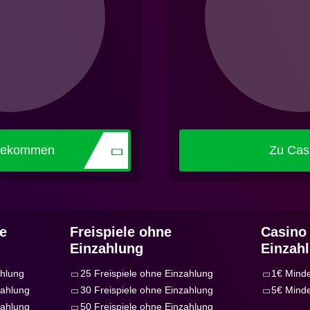
bekommen
Zu Cas
e
Freispiele ohne
Casino
Einzahlung
Einzah
ahlung
25 Freispiele ohne Einzahlung
1€ Minde
zahlung
30 Freispiele ohne Einzahlung
5€ Minde
zahlung
50 Freispiele ohne Einzahlung