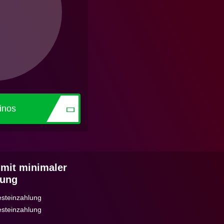
inos
 mit minimaler
lung
steinzahlung
steinzahlung