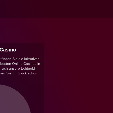
 Casino
 finden Sie die lukrativen
besten Online Casinos in
 sich unsere Echtgeld
hen Sie Ihr Glück schon
!