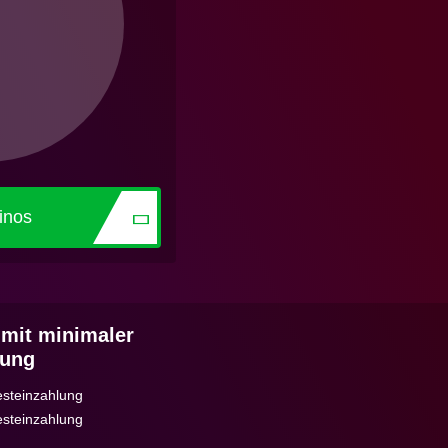
inos
 mit minimaler
lung
steinzahlung
steinzahlung