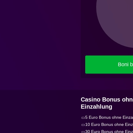
Boni 
Casino Bonus ohn
Einzahlung
5 Euro Bonus ohne Einz
10 Euro Bonus ohne Ein
30 Euro Bonus ohne Ein