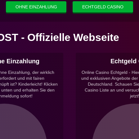
OHNE EINZAHLUNG
ECHTGELD CASINO
T - Offizielle Webseite
e Einzahlung
Echtgeld
ne Einzahlung, der wirklich
Online Casino Echtgeld - Hier
rfordert und mit fairen
und exklusiven Angebote der 
ft ist? Kinderleicht! Klicken
Deutschland. Schauen Sie
e unten und erhalten Sie den
Casino Liste an und versuc
nmeldung sofort!
jetzt