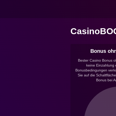
CasinoBOOS
Bonus ohn
Bester Casino Bonus oh
keine Einzahlung e
Bonusbedingungen verknüp
Sie auf die Schaltfläch
Bonus bei A