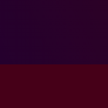
CasinoBOOST - Offizielle
Webseite