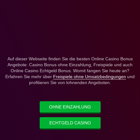
Auf dieser Webseite finden Sie die besten Online Casino Bonus
Angebote: Casino Bonus ohne Einzahlung, Freispiele und auch
Online Casino Echtgeld Bonus. Womit fangen Sie heute an?
Erfahren Sie mehr über
Freispiele ohne Umsatzbedingungen
und
profitieren Sie von lohnenden Angeboten.
OHNE EINZAHLUNG
ECHTGELD CASINO