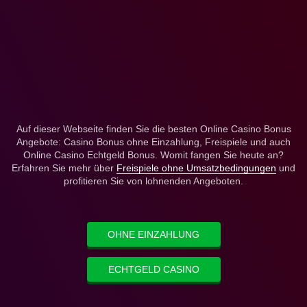
Auf dieser Webseite finden Sie die besten Online Casino Bonus
Angebote: Casino Bonus ohne Einzahlung, Freispiele und auch
Online Casino Echtgeld Bonus. Womit fangen Sie heute an?
Erfahren Sie mehr über
Freispiele ohne Umsatzbedingungen
und
profitieren Sie von lohnenden Angeboten.
OHNE EINZAHLUNG
ECHTGELD CASINO