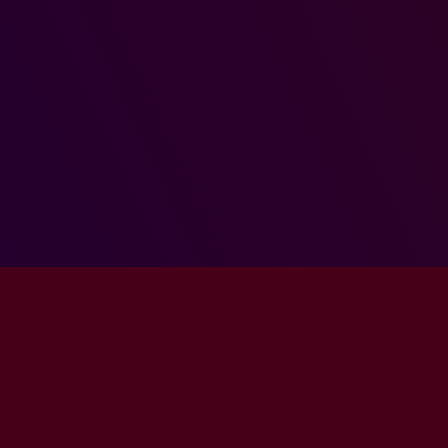
CasinoBOOST - Offizielle
Webseite