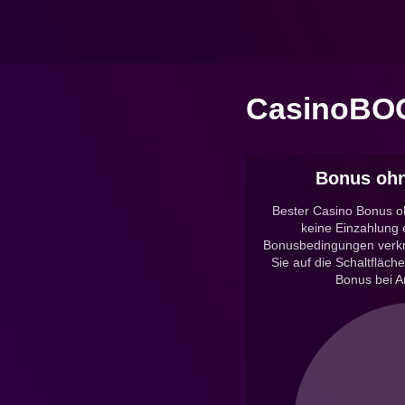
CasinoBOOS
Bonus ohn
Bester Casino Bonus oh
keine Einzahlung e
Bonusbedingungen verknüp
Sie auf die Schaltfläch
Bonus bei A