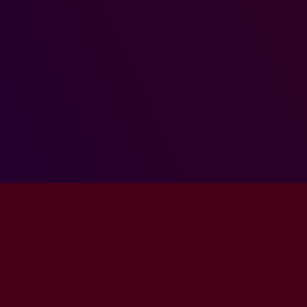
CasinoBOOST - Offizielle
Webseite