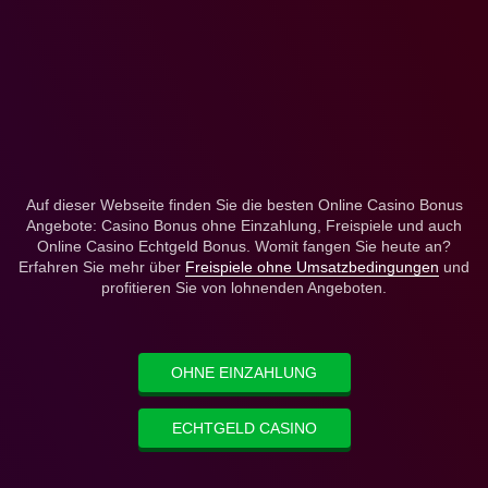
Auf dieser Webseite finden Sie die besten Online Casino Bonus
Angebote: Casino Bonus ohne Einzahlung, Freispiele und auch
Online Casino Echtgeld Bonus. Womit fangen Sie heute an?
Erfahren Sie mehr über
Freispiele ohne Umsatzbedingungen
und
profitieren Sie von lohnenden Angeboten.
OHNE EINZAHLUNG
ECHTGELD CASINO