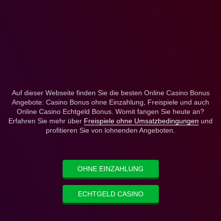
Auf dieser Webseite finden Sie die besten Online Casino Bonus
Angebote: Casino Bonus ohne Einzahlung, Freispiele und auch
Online Casino Echtgeld Bonus. Womit fangen Sie heute an?
Erfahren Sie mehr über
Freispiele ohne Umsatzbedingungen
und
profitieren Sie von lohnenden Angeboten.
OHNE EINZAHLUNG
ECHTGELD CASINO