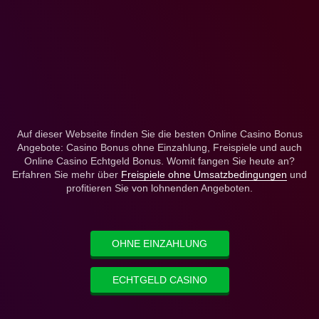
Auf dieser Webseite finden Sie die besten Online Casino Bonus
Angebote: Casino Bonus ohne Einzahlung, Freispiele und auch
Online Casino Echtgeld Bonus. Womit fangen Sie heute an?
Erfahren Sie mehr über
Freispiele ohne Umsatzbedingungen
und
profitieren Sie von lohnenden Angeboten.
OHNE EINZAHLUNG
ECHTGELD CASINO