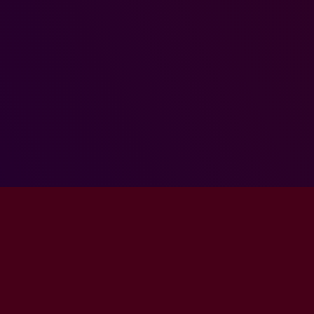
CasinoBOOST - Offizielle
Webseite